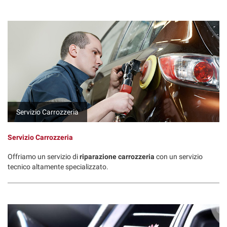
questi
strumenti
di
tracciamento
si
rimanda
alla
cookie
policy.
Puoi
rivedere
Servizio Carrozzeria
e
modificare
Servizio Carrozzeria
le
tue
Offriamo un servizio di
riparazione carrozzeria
con un servizio
scelte
tecnico altamente specializzato.
in
qualsiasi
momento.