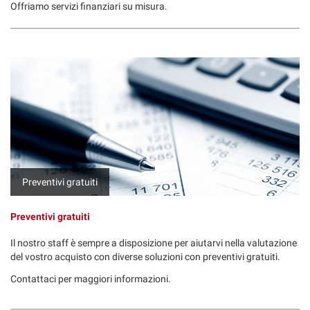
tracciamento
Offriamo servizi finanziari su misura.
che
adottiamo
AREA COMMERCIANTI
per
offrire
le
funzionalità
e
svolgere
le
attività
di
seguito
Preventivi gratuiti
descritte.
Per
ottenere
Preventivi gratuiti
maggiori
informazioni
Il nostro staff è sempre a disposizione per aiutarvi nella valutazione
sull'utilità
del vostro acquisto con diverse soluzioni con preventivi gratuiti.
e
Contattaci per maggiori informazioni.
sul
funzionamento
di