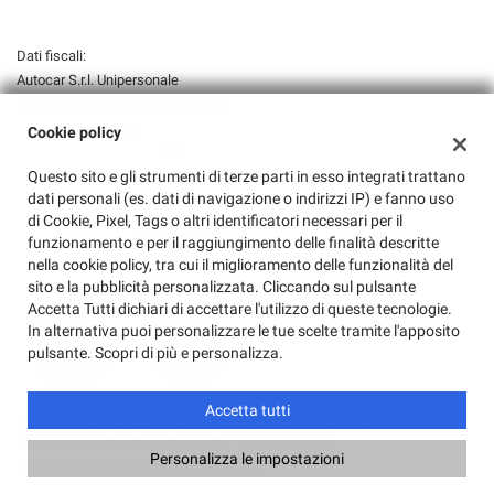
Dati fiscali:
Autocar S.r.l. Unipersonale
Via Nazionale, 19, Moimacco (UD)
P.IVA:
02833090307
Cookie policy
Registro delle imprese:
UD
Questo sito e gli strumenti di terze parti in esso integrati trattano
N°
02833090307
dati personali (es. dati di navigazione o indirizzi IP) e fanno uso
REA:
UD-291513
di Cookie, Pixel, Tags o altri identificatori necessari per il
Capitale sociale: €
10.000,00 i.v.
funzionamento e per il raggiungimento delle finalità descritte
nella cookie policy, tra cui il miglioramento delle funzionalità del
sito e la pubblicità personalizzata. Cliccando sul pulsante
Accetta Tutti dichiari di accettare l'utilizzo di queste tecnologie.
In alternativa puoi personalizzare le tue scelte tramite l'apposito
pulsante. Scopri di più e personalizza.
Accetta tutti
Copyright © 2026 GestionaleAuto.com S.r.l., Tutti i diritti riservati -
Leggi l'informativa sulla privacy
-
Cookie Policy
Personalizza le impostazioni
Sito creato da:
GestionaleAuto.com