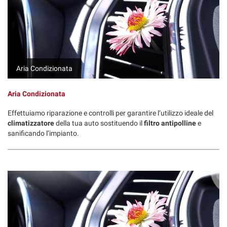
tta
ti
mpre
Cookie necessari
ilitato
Aria Condizionata
Cookie delle preferenze
Aria Condizionata
Cookie per il miglioramento dell'esperienza utente
Effettuiamo riparazione e controlli per garantire l’utilizzo ideale del
climatizzatore
della tua auto sostituendo il
filtro antipolline
e
Cookie analitici
sanificando l’impianto.
Cookie di marketing
Leggi
la
cookie
policy