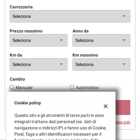
questi
Carrozzeria
strumenti
di
tracciamento
si
Prezzo massimo
Anno da
rimanda
alla
cookie
Km da
Km massimo
policy.
Puoi
rivedere
e
Cambio
modificare
le
Manuale
Automatico
tue
scelte
Cookie policy
0 VEICOLI DISPONIBILI
in
qualsiasi
Questo sito e gli strumenti di terze parti in esso
momento.
integrati trattano dati personali (es. dati di
Mostra tutti
navigazione o indirizzi IP) e fanno uso di Cookie,
Pixel, Tags o altri identificatori necessari per il