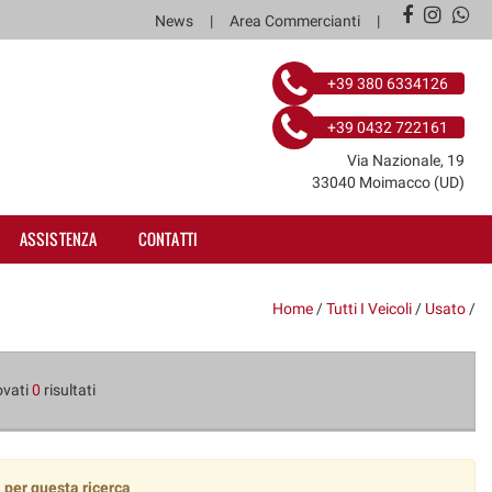
News
Area Commercianti
+39 380 6334126
+39 0432 722161
Via Nazionale, 19
33040 Moimacco (UD)
ASSISTENZA
CONTATTI
Home
/
Tutti I Veicoli
/
Usato
/
ovati
0
risultati
 per questa ricerca