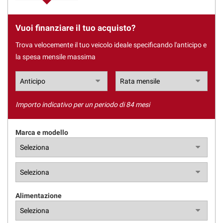
tracciamento
che
adottiamo
AREA COMMERCIANTI
Vuoi finanziare il tuo acquisto?
per
offrire
Trova velocemente il tuo veicolo ideale specificando l'anticipo e
le
la spesa mensile massima
funzionalità
e
svolgere
le
attività
Importo indicativo per un periodo di 84 mesi
di
seguito
Marca e modello
descritte.
Per
ottenere
maggiori
informazioni
sull'utilità
e
Alimentazione
sul
funzionamento
di